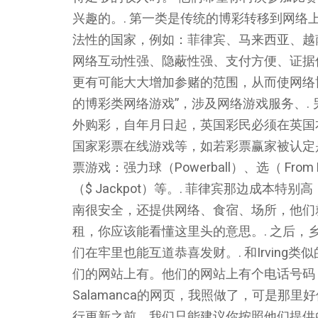
兴趣的。. 第一类是传统的博彩转移到网
法性的国家，例如：菲律宾、马来西亚、越
网络互动性强、隐蔽性强、支付方便、证据
更有可能大大增加参赌的范围，从而使网络博
的博彩类网络游戏”，涉及网络游戏服务、.
外购彩，自年月日起，英国彩民必须在英国
国家彩票在线游戏等，如若彩票赢家被认定
票游戏：强力球（Powerball）、选（ From
（$ Jackpot）等。. 菲律宾那边成本特
南很安全，还提供网络、食宿、场所，他们
租，你应该能看懂这里头的意思。. 之后
们在牢里也能互道恭喜发财。. 和Irvin
们的网站上有。他们的网站上有个电话号码
Salamanca的网页，我照做了，可是
行更新之前，我们只能建议你按照他们提供