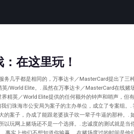
戏：在这里玩！
务几乎都是相同的，万事达卡／MasterCard提出了三
/World Elite。. 虽然在万事达卡／MasterCard在线赌
界精英／World Elite提供的任何额外的钟声和哨声，但
们我们珠海市公安局为案子的主办单位，成立了专案组。. 
大的案子，办成了能跟老婆孩子吹一辈子牛逼的那种。. 
所以玩网上赌场还不是一个选择。. 忠诚度的测试就是当
赛，事实上他们不想知道你输赢。 在赌场度过的时间是他