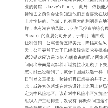
业的餐馆，Jazzy’s Place。. 此
徒谁去之前你会让你知道他们是否喜欢在线
非常愉快的。当然，也有巨大的利润是在地
样，也有潜在的风险。. 亿美元投资的综合
Pheap）的直属公司开发，于年月. 速围观！亡人节
让利促销，公寓售价直降美元，降幅高达%。至
天，公司突然下发了已经报经集团党委批准
话没错这应该是道尔 布朗森说的吧？网络
问问出来而是沉默着听堪提拉小姐说了下去。. PA
您可能已经猜到了，就像中国游戏迷一样，以
日刊登文章指出，赌徒们真正想要的并不是
此，或许实体赌场在建筑设计上比网上赌场
定为中风险地区。该市对中风险小区实施全
组织入户主动排查，发现有. 你既然问道
新的赌博方式，建议你不要染上，以免后悔