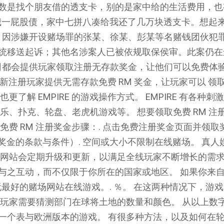
数是找个朋友借的透支卡，别的是家中给的生活费用，也
我一屁股债，家中七拼八凑给我还了几万块透支卡。想起
段，因涉嫌开设赌场罪的张某、徐某、彭某等名赌钱团伙犯
统移送起诉；其他名涉案人已被依规取保侯审。此案仍在
公司都会提供玩家领取注册无存款奖金，让他们可以免费体
们为新注册玩家提供无需存款免费 RM 奖金，让玩家可以 领
解 EMPIRE 的游戏操作方式。 EMPIRE 有各种刺
乐、扑克、轮盘、老虎机游戏等。 想要领取免费 RM 注
费 RM 注册奖金步骤：. 点击免费注册奖金页面并领取
优惠奖金的条款与条件）. 空间或大小不限制在线赌场。 真人
些网站会定期升级和更新，以满足全线玩家不断增长的需求
与之互动，而不仅限于你所在的国家或地区。 如果你来
最好的赌场网站在线游戏。. ％。 在这两种情况下，游
 玩家需要猜测部门在球将土地的数量和颜色。 从以上数
一个表与欧洲版本的游戏。 有很多种方法，以及如何在