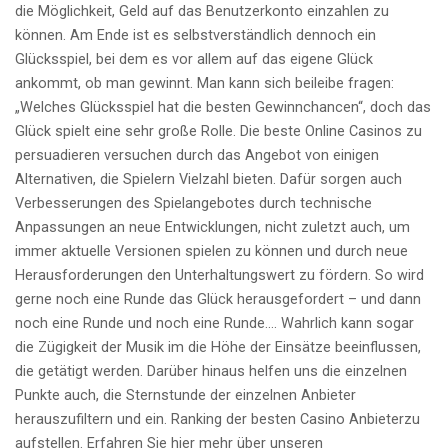
die Möglichkeit, Geld auf das Benutzerkonto einzahlen zu
können. Am Ende ist es selbstverständlich dennoch ein
Glücksspiel, bei dem es vor allem auf das eigene Glück
ankommt, ob man gewinnt. Man kann sich beileibe fragen:
„Welches Glücksspiel hat die besten Gewinnchancen“, doch das
Glück spielt eine sehr große Rolle. Die beste Online Casinos zu
persuadieren versuchen durch das Angebot von einigen
Alternativen, die Spielern Vielzahl bieten. Dafür sorgen auch
Verbesserungen des Spielangebotes durch technische
Anpassungen an neue Entwicklungen, nicht zuletzt auch, um
immer aktuelle Versionen spielen zu können und durch neue
Herausforderungen den Unterhaltungswert zu fördern. So wird
gerne noch eine Runde das Glück herausgefordert – und dann
noch eine Runde und noch eine Runde…. Wahrlich kann sogar
die Zügigkeit der Musik im die Höhe der Einsätze beeinflussen,
die getätigt werden. Darüber hinaus helfen uns die einzelnen
Punkte auch, die Sternstunde der einzelnen Anbieter
herauszufiltern und ein. Ranking der besten Casino Anbieterzu
aufstellen. Erfahren Sie hier mehr über unseren