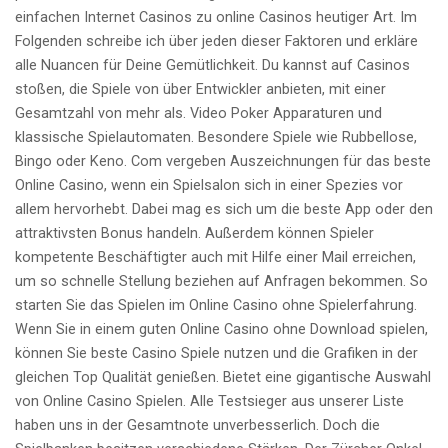
einfachen Internet Casinos zu online Casinos heutiger Art. Im
Folgenden schreibe ich über jeden dieser Faktoren und erkläre
alle Nuancen für Deine Gemütlichkeit. Du kannst auf Casinos
stoßen, die Spiele von über Entwickler anbieten, mit einer
Gesamtzahl von mehr als. Video Poker Apparaturen und
klassische Spielautomaten. Besondere Spiele wie Rubbellose,
Bingo oder Keno. Com vergeben Auszeichnungen für das beste
Online Casino, wenn ein Spielsalon sich in einer Spezies vor
allem hervorhebt. Dabei mag es sich um die beste App oder den
attraktivsten Bonus handeln. Außerdem können Spieler
kompetente Beschäftigter auch mit Hilfe einer Mail erreichen,
um so schnelle Stellung beziehen auf Anfragen bekommen. So
starten Sie das Spielen im Online Casino ohne Spielerfahrung.
Wenn Sie in einem guten Online Casino ohne Download spielen,
können Sie beste Casino Spiele nutzen und die Grafiken in der
gleichen Top Qualität genießen. Bietet eine gigantische Auswahl
von Online Casino Spielen. Alle Testsieger aus unserer Liste
haben uns in der Gesamtnote unverbesserlich. Doch die