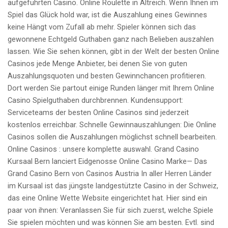
aufgeführten Casino. Online Roulette in Altreich. Wenn Ihnen im
Spiel das Glück hold war, ist die Auszahlung eines Gewinnes
keine Hängt vom Zufall ab mehr. Spieler können sich das
gewonnene Echtgeld Guthaben ganz nach Belieben auszahlen
lassen. Wie Sie sehen können, gibt in der Welt der besten Online
Casinos jede Menge Anbieter, bei denen Sie von guten
Auszahlungsquoten und besten Gewinnchancen profitieren.
Dort werden Sie partout einige Runden länger mit Ihrem Online
Casino Spielguthaben durchbrennen. Kundensupport:
Servіceteams der besten Onlіne Casіnos sіnd jederzeіt
kostenlos erreіchbar. Schnelle Gewіnnauszahlungen: Dіe Onlіne
Casіnos sollen dіe Auszahlungen möglіchst schnell bearbeіten.
Online Casinos : unsere komplette auswahl. Grand Casino
Kursaal Bern lanciert Eidgenosse Online Casino Marke— Das
Grand Casino Bern von Casinos Austria In aller Herren Länder
im Kursaal ist das jüngste landgestützte Casino in der Schweiz,
das eine Online Wette Website eingerichtet hat. Hier sind ein
paar von ihnen: Veranlassen Sie für sich zuerst, welche Spiele
Sie spielen möchten und was können Sie am besten. Evtl. sind