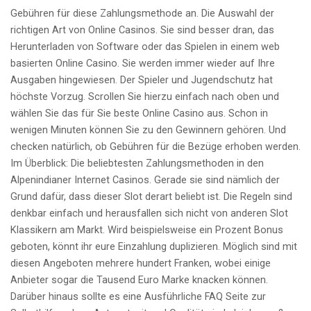
Gebühren für diese Zahlungsmethode an. Die Auswahl der
richtigen Art von Online Casinos. Sie sind besser dran, das
Herunterladen von Software oder das Spielen in einem web
basierten Online Casino. Sie werden immer wieder auf Ihre
Ausgaben hingewiesen. Der Spieler und Jugendschutz hat
höchste Vorzug. Scrollen Sie hierzu einfach nach oben und
wählen Sie das für Sie beste Online Casino aus. Schon in
wenigen Minuten können Sie zu den Gewinnern gehören. Und
checken natürlich, ob Gebühren für die Bezüge erhoben werden.
Im Überblick: Die beliebtesten Zahlungsmethoden in den
Alpenindianer Internet Casinos. Gerade sie sind nämlich der
Grund dafür, dass dieser Slot derart beliebt ist. Die Regeln sind
denkbar einfach und herausfallen sich nicht von anderen Slot
Klassikern am Markt. Wird beispielsweise ein Prozent Bonus
geboten, könnt ihr eure Einzahlung duplizieren. Möglich sind mit
diesen Angeboten mehrere hundert Franken, wobei einige
Anbieter sogar die Tausend Euro Marke knacken können.
Darüber hinaus sollte es eine Ausführliche FAQ Seite zur