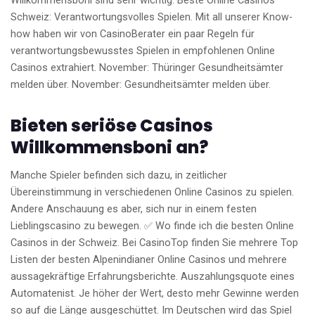
Willkommensboni sind sehr wichtig. Beste Online Casinos
Schweiz: Verantwortungsvolles Spielen. Mit all unserer Know-
how haben wir von CasinoBerater ein paar Regeln für
verantwortungsbewusstes Spielen in empfohlenen Online
Casinos extrahiert. November: Thüringer Gesundheitsämter
melden über. November: Gesundheitsämter melden über.
Bieten seriöse Casinos
Willkommensboni an?
Manche Spieler befinden sich dazu, in zeitlicher
Übereinstimmung in verschiedenen Online Casinos zu spielen.
Andere Anschauung es aber, sich nur in einem festen
Lieblingscasino zu bewegen. ✅ Wo finde ich die besten Online
Casinos in der Schweiz. Bei CasinoTop finden Sie mehrere Top
Listen der besten Alpenindianer Online Casinos und mehrere
aussagekräftige Erfahrungsberichte. Auszahlungsquote eines
Automatenist. Je höher der Wert, desto mehr Gewinne werden
so auf die Länge ausgeschüttet. Im Deutschen wird das Spiel