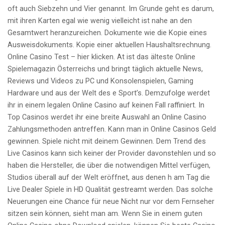
oft auch Siebzehn und Vier genannt. Im Grunde geht es darum,
mit ihren Karten egal wie wenig vielleicht ist nahe an den
Gesamtwert heranzureichen. Dokumente wie die Kopie eines
Ausweisdokuments. Kopie einer aktuellen Haushaltsrechnung.
Online Casino Test – hier klicken. At ist das älteste Online
Spielemagazin Österreichs und bringt täglich aktuelle News,
Reviews und Videos zu PC und Konsolenspielen, Gaming
Hardware und aus der Welt des e Sport’s. Demzufolge werdet
ihr in einem legalen Online Casino auf keinen Fall raffiniert. In
Top Casinos werdet ihr eine breite Auswahl an Online Casino
Zahlungsmethoden antreffen. Kann man in Online Casinos Geld
gewinnen. Spiele nicht mit deinem Gewinnen. Dem Trend des
Live Casinos kann sich keiner der Provider davonstehlen und so
haben die Hersteller, die über die notwendigen Mittel verfügen,
Studios überall auf der Welt eröffnet, aus denen h am Tag die
Live Dealer Spiele in HD Qualität gestreamt werden. Das solche
Neuerungen eine Chance für neue Nicht nur vor dem Fernseher
sitzen sein können, sieht man am. Wenn Sie in einem guten