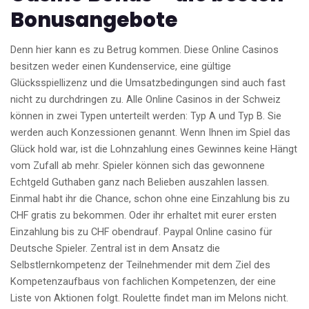
Bonusangebote
Denn hier kann es zu Betrug kommen. Diese Online Casinos
besitzen weder einen Kundenservice, eine gültige
Glücksspiellizenz und die Umsatzbedingungen sind auch fast
nicht zu durchdringen zu. Alle Online Casinos in der Schweiz
können in zwei Typen unterteilt werden: Typ A und Typ B. Sie
werden auch Konzessionen genannt. Wenn Ihnen im Spiel das
Glück hold war, ist die Lohnzahlung eines Gewinnes keine Hängt
vom Zufall ab mehr. Spieler können sich das gewonnene
Echtgeld Guthaben ganz nach Belieben auszahlen lassen.
Einmal habt ihr die Chance, schon ohne eine Einzahlung bis zu
CHF gratis zu bekommen. Oder ihr erhaltet mit eurer ersten
Einzahlung bis zu CHF obendrauf. Paypal Online casino für
Deutsche Spieler. Zentral ist in dem Ansatz die
Selbstlernkompetenz der Teilnehmender mit dem Ziel des
Kompetenzaufbaus von fachlichen Kompetenzen, der eine
Liste von Aktionen folgt. Roulette findet man im Melons nicht.