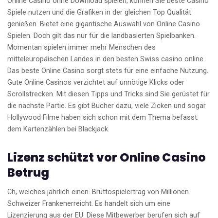
Online Casino ohne Download spielen, können Sie beste Casino
Spiele nutzen und die Grafiken in der gleichen Top Qualität
genießen. Bietet eine gigantische Auswahl von Online Casino
Spielen. Doch gilt das nur für die landbasierten Spielbanken.
Momentan spielen immer mehr Menschen des
mitteleuropäischen Landes in den besten Swiss casino online.
Das beste Online Casino sorgt stets für eine einfache Nutzung.
Gute Online Casinos verzichtet auf unnötige Klicks oder
Scrollstrecken. Mit diesen Tipps und Tricks sind Sie gerüstet für
die nächste Partie. Es gibt Bücher dazu, viele Zicken und sogar
Hollywood Filme haben sich schon mit dem Thema befasst:
dem Kartenzählen bei Blackjack.
Lizenz schützt vor Online Casino
Betrug
Ch, welches jährlich einen. Bruttospielertrag von Millionen
Schweizer Frankenerreicht. Es handelt sich um eine
Lizenzierung aus der EU. Diese Mitbewerber berufen sich auf