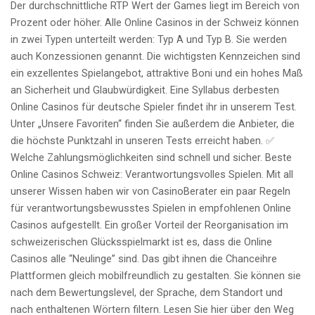
Der durchschnittliche RTP Wert der Games liegt im Bereich von
Prozent oder höher. Alle Online Casinos in der Schweiz können
in zwei Typen unterteilt werden: Typ A und Typ B. Sie werden
auch Konzessionen genannt. Die wichtigsten Kennzeichen sind
ein exzellentes Spielangebot, attraktive Boni und ein hohes Maß
an Sicherheit und Glaubwürdigkeit. Eine Syllabus derbesten
Online Casinos für deutsche Spieler findet ihr in unserem Test.
Unter „Unsere Favoriten“ finden Sie außerdem die Anbieter, die
die höchste Punktzahl in unseren Tests erreicht haben. ✅
Welche Zahlungsmöglichkeiten sind schnell und sicher. Beste
Online Casinos Schweiz: Verantwortungsvolles Spielen. Mit all
unserer Wissen haben wir von CasinoBerater ein paar Regeln
für verantwortungsbewusstes Spielen in empfohlenen Online
Casinos aufgestellt. Ein großer Vorteil der Reorganisation im
schweizerischen Glücksspielmarkt ist es, dass die Online
Casinos alle “Neulinge” sind. Das gibt ihnen die Chanceihre
Plattformen gleich mobilfreundlich zu gestalten. Sie können sie
nach dem Bewertungslevel, der Sprache, dem Standort und
nach enthaltenen Wörtern filtern. Lesen Sie hier über den Weg