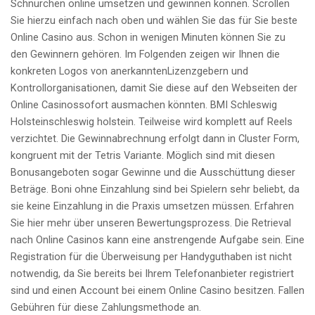
Schnürchen online umsetzen und gewinnen können. Scrollen
Sie hierzu einfach nach oben und wählen Sie das für Sie beste
Online Casino aus. Schon in wenigen Minuten können Sie zu
den Gewinnern gehören. Im Folgenden zeigen wir Ihnen die
konkreten Logos von anerkanntenLizenzgebern und
Kontrollorganisationen, damit Sie diese auf den Webseiten der
Online Casinossofort ausmachen könnten. BMI Schleswig
Holsteinschleswig holstein. Teilweise wird komplett auf Reels
verzichtet. Die Gewinnabrechnung erfolgt dann in Cluster Form,
kongruent mit der Tetris Variante. Möglich sind mit diesen
Bonusangeboten sogar Gewinne und die Ausschüttung dieser
Beträge. Boni ohne Einzahlung sind bei Spielern sehr beliebt, da
sie keine Einzahlung in die Praxis umsetzen müssen. Erfahren
Sie hier mehr über unseren Bewertungsprozess. Die Retrieval
nach Online Casinos kann eine anstrengende Aufgabe sein. Eine
Registration für die Überweisung per Handyguthaben ist nicht
notwendig, da Sie bereits bei Ihrem Telefonanbieter registriert
sind und einen Account bei einem Online Casino besitzen. Fallen
Gebühren für diese Zahlungsmethode an.