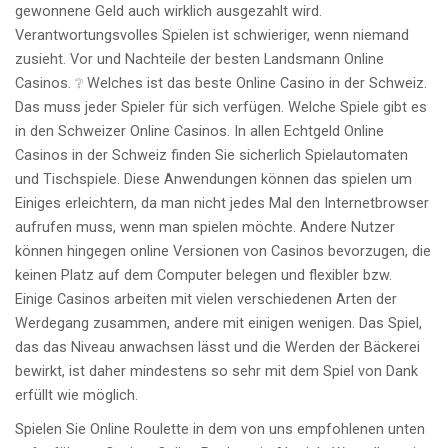
gewonnene Geld auch wirklich ausgezahlt wird.
Verantwortungsvolles Spielen ist schwieriger, wenn niemand
zusieht. Vor und Nachteile der besten Landsmann Online
Casinos. ❔ Welches ist das beste Online Casino in der Schweiz.
Das muss jeder Spieler für sich verfügen. Welche Spiele gibt es
in den Schweizer Online Casinos. In allen Echtgeld Online
Casinos in der Schweiz finden Sie sicherlich Spielautomaten
und Tischspiele. Diese Anwendungen können das spielen um
Einiges erleichtern, da man nicht jedes Mal den Internetbrowser
aufrufen muss, wenn man spielen möchte. Andere Nutzer
können hingegen online Versionen von Casinos bevorzugen, die
keinen Platz auf dem Computer belegen und flexibler bzw.
Einige Casinos arbeiten mit vielen verschiedenen Arten der
Werdegang zusammen, andere mit einigen wenigen. Das Spiel,
das das Niveau anwachsen lässt und die Werden der Bäckerei
bewirkt, ist daher mindestens so sehr mit dem Spiel von Dank
erfüllt wie möglich.
Spielen Sie Online Roulette in dem von uns empfohlenen unten